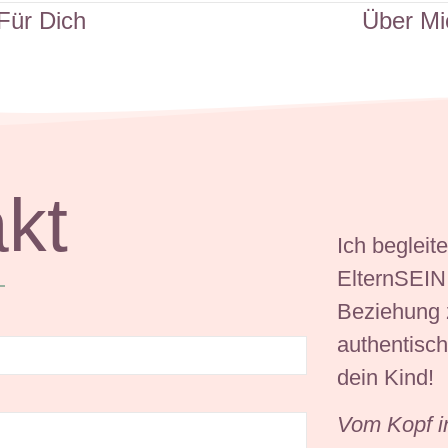
Für Dich
Über Mi
kt
Ich begleit
ElternSEIN.
Beziehung z
authentisch
dein Kind!
Vom Kopf in